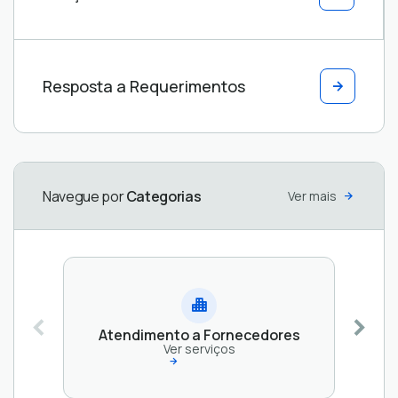
Atendimento
Prefeitura
Órgãos
ao Cidadão e
de
Públicos
Usuários
Laranja
Ver
Resposta a Requerimentos
Externos
da Terra
serviços
Ver
Ver
serviços
serviços
Navegue por
Categorias
Ver mais
Atendimento a Fornecedores
Ver serviços