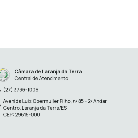
Câmara de Laranja da Terra
Central de Atendimento
(27) 3736-1006
lefone:
Avenida Luiz Obermuller Filho, nº 85 - 2º Andar
Endereço:
Centro, Laranja da Terra/ES
CEP: 29615-000